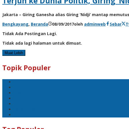
Terjun ke Dunia Politik, Giring ‘
Jakarta – Giring Ganesha alias Giring ‘Nidji’ mantap memutus
Bengkayang
,
Beranda
08/09/2017
oleh
adminweb
Sebar
T
Tidak Ada Postingan Lagi.
Tidak ada lagi halaman untuk dimuat.
Muat Lebih
Topik Populer
Politik
Mobil
Sport
Artis
Badminton
Sepakbola
Kuliner