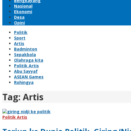
Bengkayang
Nasional
Ekonomi
Desa
Opini
Politik
Sport
Artis
Badminton
Sepakbola
Olahraga kita
Politik Artis
Abu Sayyaf
ASEAN Games
Rohingya
Tag:
Artis
Politik Artis