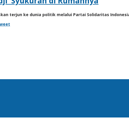
Nidji’ Syukuran di Rumahnya
kan terjun ke dunia politik melalui Partai Solidaritas Indone
weet