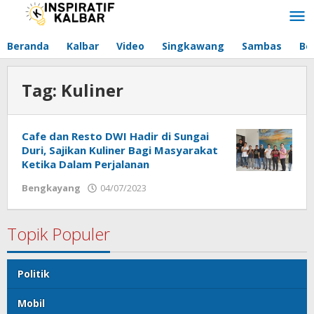
Lewati
ke
konten
Beranda
Kalbar
Video
Singkawang
Sambas
Be
Tag:
Kuliner
Cafe dan Resto DWI Hadir di Sungai
Duri, Sajikan Kuliner Bagi Masyarakat
Ketika Dalam Perjalanan
Bengkayang
04/07/2023
oleh
Tim
Redaksi
Topik Populer
Politik
Mobil