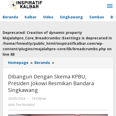
Lewati
ke
konten
Beranda
Kalbar
Video
Singkawang
Sambas
Be
Deprecated
: Creation of dynamic property
Majalahpro_Core_Breadcrumbs::$settings is deprecated in
/home/fmiexlty/public_html/inspiratifkalbar.com/wp-
content/plugins/majalahpro-core/lib/breadcrumbs.php
on
line
88
Homepage
»
Beranda
»
Dibangun
Dengan
Skema
Dibangun Dengan Skema KPBU,
KPBU,
Presiden Jokowi Resmikan Bandara
Presiden
Singkawang
Jokowi
Resmikan
20/03/2024
oleh
-
18 Dilihat
Bandara
Tim
oleh
Tim Redaksi
Singkawang
Redaksi