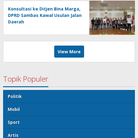
Konsultasi ke Ditjen Bina Marga,
DPRD Sambas Kawal Usulan Jalan
Daerah
View More
Topik Populer
Politik
Mobil
Sport
Artis