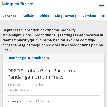
Lewati
ke
konten
Beranda
Kalbar
Video
Singkawang
Sambas
Be
Deprecated
: Creation of dynamic property
Majalahpro_Core_Breadcrumbs::$settings is deprecated in
/home/fmiexlty/public_html/inspiratifkalbar.com/wp-
content/plugins/majalahpro-core/lib/breadcrumbs.php
on
line
88
Homepage
»
Sambas
»
DPRD
Sambas
Gelar
DPRD Sambas Gelar Paripurna
Paripurna
Pandangan Umum Fraksi
Pandangan
Umum
14/06/2024
oleh
-
114 Dilihat
Fraksi
Tim
oleh
Tim Redaksi
Redaksi
sidang paripurna DPRD Sambas