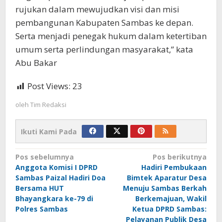
rujukan dalam mewujudkan visi dan misi
pembangunan Kabupaten Sambas ke depan.
Serta menjadi penegak hukum dalam ketertiban
umum serta perlindungan masyarakat,” kata
Abu Bakar
Post Views:
23
oleh
Tim Redaksi
Ikuti Kami Pada
Navigasi
Pos sebelumnya
Pos berikutnya
Anggota Komisi I DPRD
Hadiri Pembukaan
pos
Sambas Paizal Hadiri Doa
Bimtek Aparatur Desa
Bersama HUT
Menuju Sambas Berkah
Bhayangkara ke-79 di
Berkemajuan, Wakil
Polres Sambas
Ketua DPRD Sambas:
Pelayanan Publik Desa