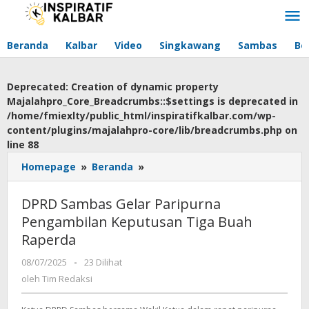
Lewati
ke
konten
Beranda
Kalbar
Video
Singkawang
Sambas
Be
Deprecated
: Creation of dynamic property
Majalahpro_Core_Breadcrumbs::$settings is deprecated in
/home/fmiexlty/public_html/inspiratifkalbar.com/wp-
content/plugins/majalahpro-core/lib/breadcrumbs.php
on
line
88
Homepage
»
Beranda
»
DPRD
Sambas
Gelar
DPRD Sambas Gelar Paripurna
Paripurna
Pengambilan Keputusan Tiga Buah
Pengambilan
Raperda
Keputusan
Tiga
08/07/2025
oleh
-
23 Dilihat
Buah
Tim
oleh
Tim Redaksi
Raperda
Redaksi