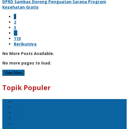
DPRD Sambas Dorong Penguatan Sarana Program
Kesehatan Gratis
1
2
3
…
110
Berikutnya
No More Posts Available.
No more pages to load.
View More
Topik Populer
Politik
Mobil
Sport
Artis
Badminton