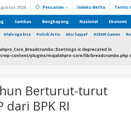
Agustus 2026
Pencarian
Indeks Berita
Terms o
ng
Sambas
Bengkayang
Nasional
Ekonomi
Olahraga kita
Politik Artis
Abu Sayyaf
ASEAN Games
Ro
lahpro_Core_Breadcrumbs::$settings is deprecated in
om/wp-content/plugins/majalahpro-core/lib/breadcrumbs.php
hun Berturut-turut
 dari BPK RI