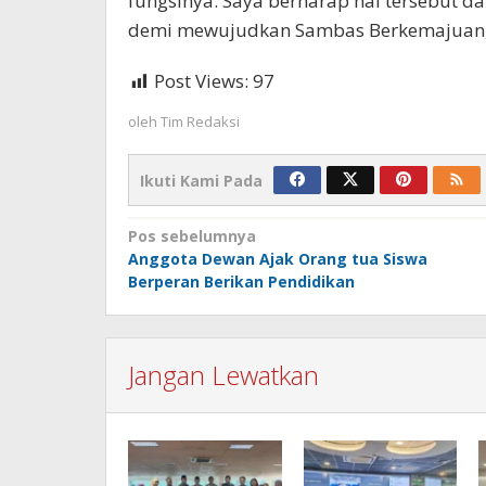
fungsinya. Saya berharap hal tersebut da
demi mewujudkan Sambas Berkemajuan,”
Post Views:
97
oleh
Tim Redaksi
Ikuti Kami Pada
Navigasi
Pos sebelumnya
Anggota Dewan Ajak Orang tua Siswa
pos
Berperan Berikan Pendidikan
Jangan Lewatkan