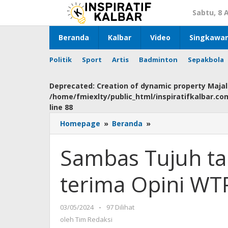
Lewati
Sabtu, 8 
ke
konten
Beranda
Kalbar
Video
Singkawa
Politik
Sport
Artis
Badminton
Sepakbola
Deprecated
: Creation of dynamic property Maja
/home/fmiexlty/public_html/inspiratifkalbar.c
line
88
Homepage
»
Beranda
»
Sambas
Tujuh
tahun
Sambas Tujuh ta
Berturut-
turut
terima Opini WTP
terima
Opini
WTP
03/05/2024
oleh
-
97 Dilihat
dari
Tim
oleh
Tim Redaksi
BPK
Redaksi