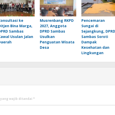
Konsultasi ke
Musrenbang RKPD
Pencemaran
Ditjen Bina Marga,
2027, Anggota
Sungai di
DPRD Sambas
DPRD Sambas
Sejangkung, DPR
Kawal Usulan Jalan
Usulkan
Sambas Soroti
Daerah
Penguatan Wisata
Dampak
Desa
Kesehatan dan
Lingkungan
 yang wajib ditandai
*