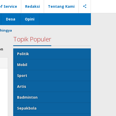
f Service
Redaksi
Tentang Kami
Desa
Opini
hingya
Topik Populer
on
Politik
Mobil
Sport
Artis
Badminton
Sepakbola