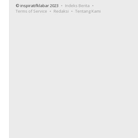
© inspiratifklabar 2023
Indeks Berita
Terms of Service
Redaksi
Tentang Kami