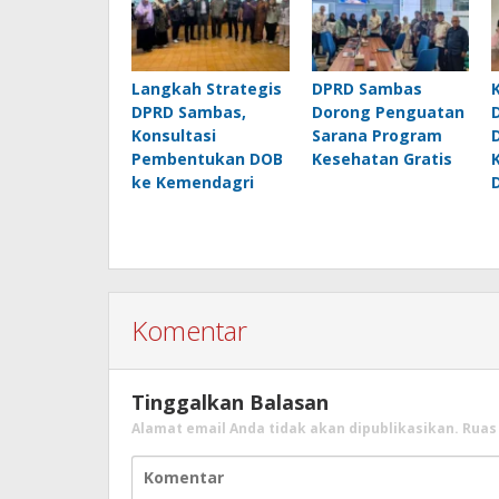
Langkah Strategis
DPRD Sambas
DPRD Sambas,
Dorong Penguatan
Konsultasi
Sarana Program
Pembentukan DOB
Kesehatan Gratis
ke Kemendagri
Komentar
Tinggalkan Balasan
Alamat email Anda tidak akan dipublikasikan.
Ruas