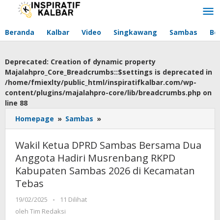
Lewati
ke
konten
Beranda
Kalbar
Video
Singkawang
Sambas
Be
Deprecated
: Creation of dynamic property
Majalahpro_Core_Breadcrumbs::$settings is deprecated in
/home/fmiexlty/public_html/inspiratifkalbar.com/wp-
content/plugins/majalahpro-core/lib/breadcrumbs.php
on
line
88
Homepage
»
Sambas
»
Wakil
Ketua
DPRD
Wakil Ketua DPRD Sambas Bersama Dua
Sambas
Anggota Hadiri Musrenbang RKPD
Bersama
Kabupaten Sambas 2026 di Kecamatan
Dua
Anggota
Tebas
Hadiri
19/02/2025
oleh
-
11 Dilihat
Musrenbang
Tim
oleh
Tim Redaksi
RKPD
Redaksi