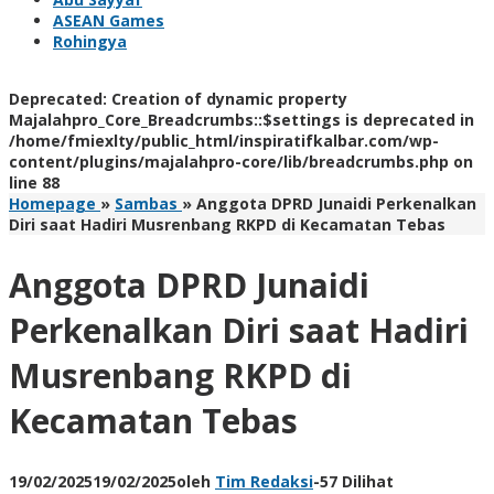
ASEAN Games
Rohingya
Deprecated
: Creation of dynamic property
Majalahpro_Core_Breadcrumbs::$settings is deprecated in
/home/fmiexlty/public_html/inspiratifkalbar.com/wp-
content/plugins/majalahpro-core/lib/breadcrumbs.php
on
line
88
Homepage
»
Sambas
»
Anggota DPRD Junaidi Perkenalkan
Diri saat Hadiri Musrenbang RKPD di Kecamatan Tebas
Anggota DPRD Junaidi
Perkenalkan Diri saat Hadiri
Musrenbang RKPD di
Kecamatan Tebas
19/02/2025
19/02/2025
oleh
Tim Redaksi
-
57 Dilihat