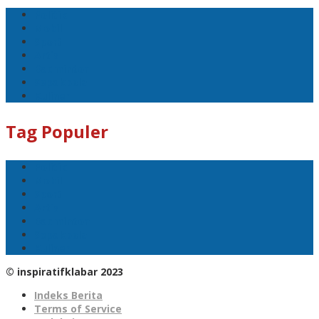
Politik
Mobil
Sport
Artis
Badminton
Sepakbola
Kuliner
Tag Populer
Politik
Mobil
Sport
Artis
Badminton
Sepakbola
Kuliner
© inspiratifklabar 2023
Indeks Berita
Terms of Service