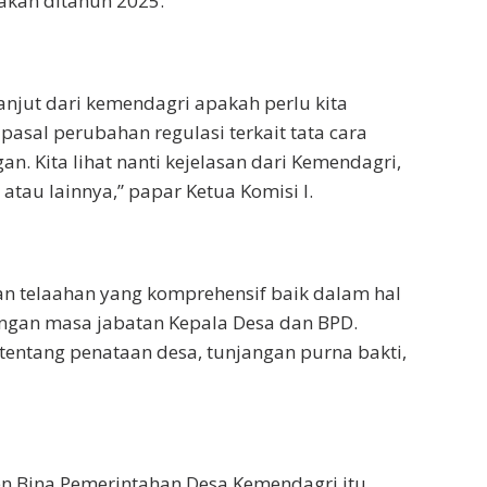
akan ditahun 2025.
lanjut dari kemendagri apakah perlu kita
asal perubahan regulasi terkait tata cara
an. Kita lihat nanti kejelasan dari Kemendagri,
tau lainnya,” papar Ketua Komisi I.
n telaahan yang komprehensif baik dalam hal
ngan masa jabatan Kepala Desa dan BPD.
 tentang penataan desa, tunjangan purna bakti,
n Bina Pemerintahan Desa Kemendagri itu,