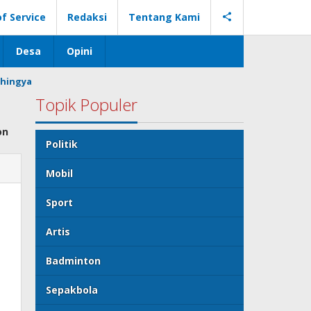
f Service
Redaksi
Tentang Kami
Desa
Opini
hingya
Topik Populer
on
Politik
Mobil
Sport
Artis
Badminton
Sepakbola