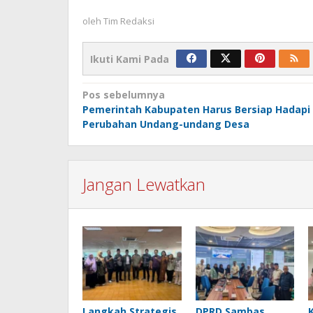
oleh
Tim Redaksi
Ikuti Kami Pada
Navigasi
Pos sebelumnya
Pemerintah Kabupaten Harus Bersiap Hadapi
pos
Perubahan Undang-undang Desa
Jangan Lewatkan
Langkah Strategis
DPRD Sambas