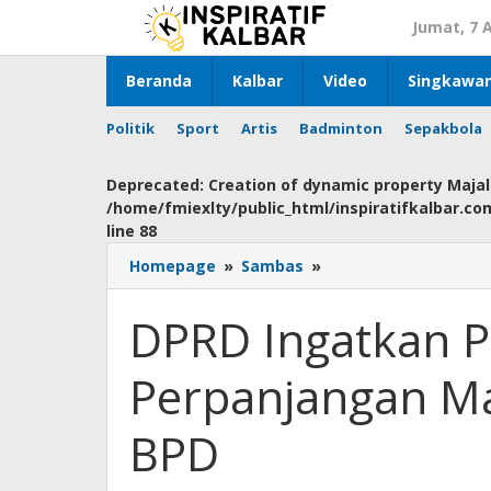
Lewati
Jumat, 7 
ke
konten
Beranda
Kalbar
Video
Singkawa
Politik
Sport
Artis
Badminton
Sepakbola
Deprecated
: Creation of dynamic property Maja
/home/fmiexlty/public_html/inspiratifkalbar.c
line
88
Homepage
»
Sambas
»
DPRD
Ingatkan
Pemda
DPRD Ingatkan 
tentang
Perpanjangan
Perpanjangan Ma
Masa
Jabatan
Kades
BPD
dan
BPD