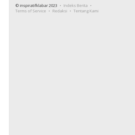
© inspiratifklabar 2023
Indeks Berita
Terms of Service
Redaksi
Tentang Kami