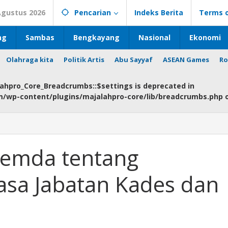
Agustus 2026
Pencarian
Indeks Berita
Terms o
ng
Sambas
Bengkayang
Nasional
Ekonomi
Olahraga kita
Politik Artis
Abu Sayyaf
ASEAN Games
Ro
lahpro_Core_Breadcrumbs::$settings is deprecated in
om/wp-content/plugins/majalahpro-core/lib/breadcrumbs.php
Pemda tentang
sa Jabatan Kades dan