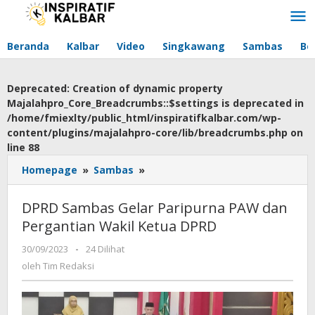
Lewati
ke
konten
Beranda
Kalbar
Video
Singkawang
Sambas
Be
Deprecated
: Creation of dynamic property
Majalahpro_Core_Breadcrumbs::$settings is deprecated in
/home/fmiexlty/public_html/inspiratifkalbar.com/wp-
content/plugins/majalahpro-core/lib/breadcrumbs.php
on
line
88
Homepage
»
Sambas
»
DPRD
Sambas
Gelar
DPRD Sambas Gelar Paripurna PAW dan
Paripurna
Pergantian Wakil Ketua DPRD
PAW
dan
30/09/2023
oleh
-
24 Dilihat
Pergantian
Tim
oleh
Tim Redaksi
Wakil
Redaksi
Ketua
DPRD