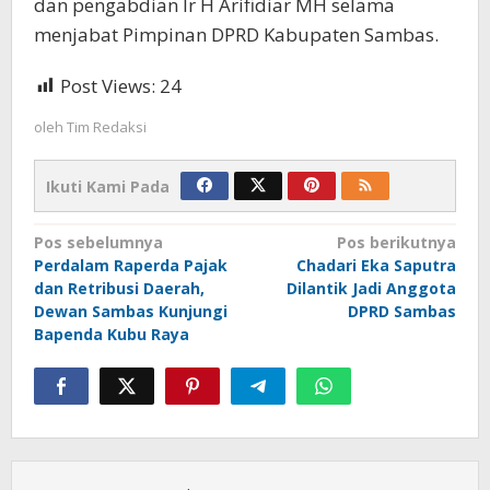
dan pengabdian Ir H Arifidiar MH selama
menjabat Pimpinan DPRD Kabupaten Sambas.
Post Views:
24
oleh
Tim Redaksi
Ikuti Kami Pada
Navigasi
Pos sebelumnya
Pos berikutnya
Perdalam Raperda Pajak
Chadari Eka Saputra
pos
dan Retribusi Daerah,
Dilantik Jadi Anggota
Dewan Sambas Kunjungi
DPRD Sambas
Bapenda Kubu Raya