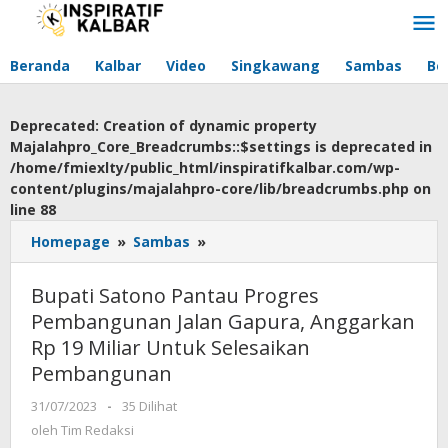
Lewati
ke
konten
Beranda
Kalbar
Video
Singkawang
Sambas
Be
Deprecated
: Creation of dynamic property
Majalahpro_Core_Breadcrumbs::$settings is deprecated in
/home/fmiexlty/public_html/inspiratifkalbar.com/wp-
content/plugins/majalahpro-core/lib/breadcrumbs.php
on
line
88
Homepage
»
Sambas
»
Bupati
Satono
Pantau
Bupati Satono Pantau Progres
Progres
Pembangunan Jalan Gapura, Anggarkan
Pembangunan
Rp 19 Miliar Untuk Selesaikan
Jalan
Gapura,
Pembangunan
Anggarkan
31/07/2023
oleh
-
35 Dilihat
Rp
Tim
oleh
Tim Redaksi
19
Redaksi