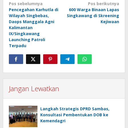
Navigasi
Pos sebelumnya
Pos berikutnya
Pencegahan Karhutla di
600 Warga Binaan Lapas
pos
Wilayah Singbebas,
Singkawang di Skreening
Daops Manggala Agni
Kejiwaan
Kalimantan
IX/Singkawang
Launching Patroli
Terpadu
Jangan Lewatkan
Langkah Strategis DPRD Sambas,
Konsultasi Pembentukan DOB ke
Kemendagri