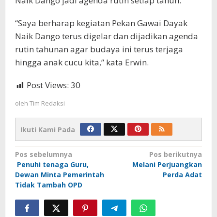
Naik Dango jadi agenda rutin setiap tahun.
“Saya berharap kegiatan Pekan Gawai Dayak
Naik Dango terus digelar dan dijadikan agenda
rutin tahunan agar budaya ini terus terjaga
hingga anak cucu kita,” kata Erwin.
Post Views:
30
oleh
Tim Redaksi
Ikuti Kami Pada
Navigasi
Pos sebelumnya
Pos berikutnya
Penuhi tenaga Guru,
Melani Perjuangkan
pos
Dewan Minta Pemerintah
Perda Adat
Tidak Tambah OPD