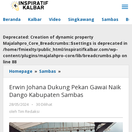
Lewati
ke
konten
Beranda
Kalbar
Video
Singkawang
Sambas
Be
Deprecated
: Creation of dynamic property
Majalahpro_Core_Breadcrumbs::$settings is deprecated in
/home/fmiexlty/public_html/inspiratifkalbar.com/wp-
content/plugins/majalahpro-core/lib/breadcrumbs.php
on
line
88
Homepage
»
Sambas
»
Erwin
Johana
Dukung
Erwin Johana Dukung Pekan Gawai Naik
Pekan
Dango Kabupaten Sambas
Gawai
Naik
28/05/2024
oleh
-
30 Dilihat
Dango
Tim
oleh
Tim Redaksi
Kabupaten
Redaksi
Sambas