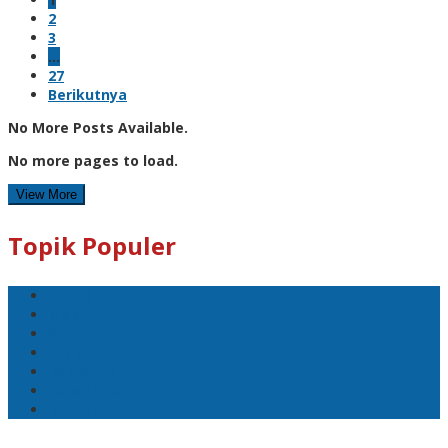
2
3
…
27
Berikutnya
No More Posts Available.
No more pages to load.
View More
Topik Populer
Politik
Mobil
Sport
Artis
Badminton
Sepakbola
Kuliner